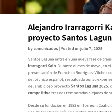
Alejandro Irarragorri K
proyecto Santos Lagu
by
comunicados
|
Posted on
julio 7, 2025
Santos Laguna entra en una nueva fase de tran
Irarragorri Kalb
. Durante el mes de mayo, en el 
presentación de Francisco Rodríguez Vílchez c
del técnico español, respaldada por su experie
del ambicioso proyecto
Santos Laguna 2025
, 
competitiva
tras dos temporadas alejadas de su
Desde su fundación en 1983 en Torreón, Coahui
uno de los clubes más relevantes del norte de 