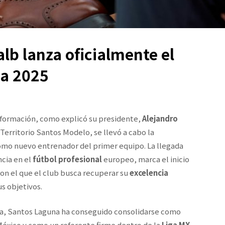
alb lanza oficialmente el
na 2025
sformación, como explicó su presidente,
Alejandro
Territorio Santos Modelo, se llevó a cabo la
omo nuevo entrenador del primer equipo. La llegada
ncia en el
fútbol profesional
europeo, marca el inicio
con el que el club busca recuperar su
excelencia
s objetivos.
la, Santos Laguna ha conseguido consolidarse como
México y como un referente firme dentro de la
Liga MX
.