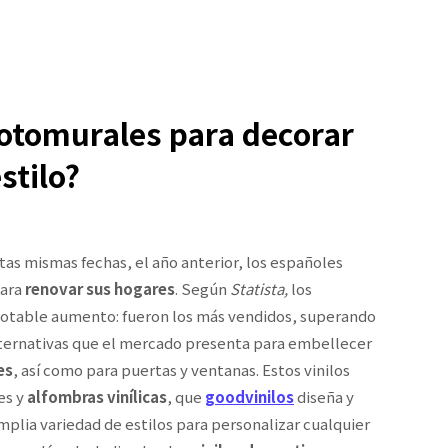
 fotomurales para decorar
stilo?
as mismas fechas, el año anterior, los españoles
para
renovar sus hogares
. Según
Statista,
los
otable aumento: fueron los más vendidos, superando
lternativas que el mercado presenta para embellecer
es
, así como para puertas y ventanas. Estos vinilos
es y
alfombras vinílicas
, que
goodvinilos
diseña y
mplia variedad de estilos para personalizar cualquier