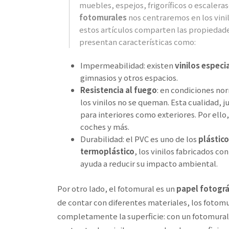
muebles, espejos, frigoríficos o escaleras
fotomurales
nos centraremos en los vini
estos artículos comparten las propiedades
presentan características como:
Impermeabilidad: existen
vinilos especi
gimnasios y otros espacios.
Resistencia al fuego
: en condiciones no
los vinilos no se queman. Esta cualidad, 
para interiores como exteriores. Por ello
coches y más.
Durabilidad: el PVC es uno de los
plástic
termoplástico
, los vinilos fabricados co
ayuda a reducir su impacto ambiental.
Por otro lado, el fotomural es un
papel fotográ
de contar con diferentes materiales, los fotomu
completamente la superficie: con un fotomural,