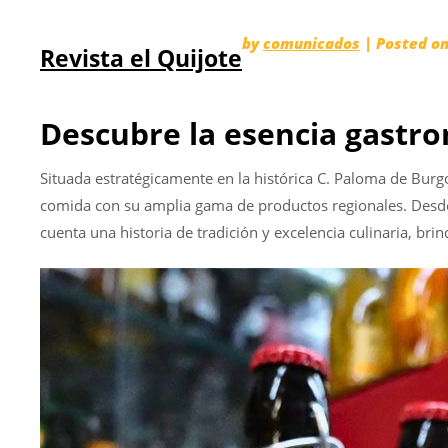
Skip
by
comunicados
|
Posted o
Revista el Quijote
to
content
Descubre la esencia gastr
Situada estratégicamente en la histórica C. Paloma de Bur
comida con su amplia gama de productos regionales. Desde 
cuenta una historia de tradición y excelencia culinaria, br