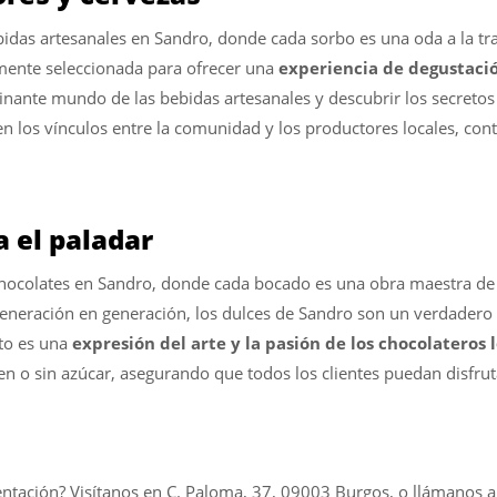
idas artesanales en Sandro, donde cada sorbo es una oda a la tr
amente seleccionada para ofrecer una
experiencia de degustaci
cinante mundo de las bebidas artesanales y descubrir los secreto
n los vínculos entre la comunidad y los productores locales, contr
a el paladar
y chocolates en Sandro, donde cada bocado es una obra maestra de 
 generación en generación, los dulces de Sandro son un verdadero 
cto es una
expresión del arte y la pasión de los chocolateros 
n o sin azúcar, asegurando que todos los clientes puedan disfrutar
entación? Visítanos en C. Paloma, 37, 09003 Burgos, o llámanos