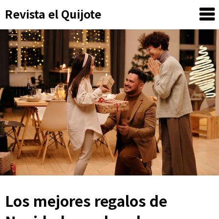
Skip
Revista el Quijote
to
content
Los mejores regalos de