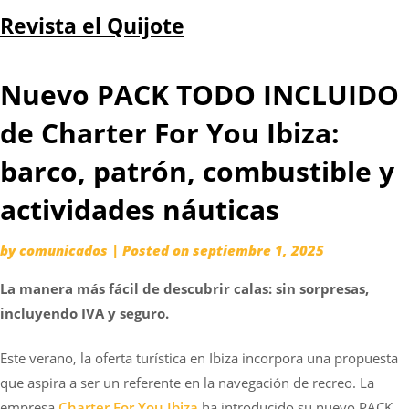
Skip
Revista el Quijote
to
content
Nuevo PACK TODO INCLUIDO
de Charter For You Ibiza:
barco, patrón, combustible y
actividades náuticas
by
comunicados
|
Posted on
septiembre 1, 2025
La manera más fácil de descubrir calas: sin sorpresas,
incluyendo IVA y seguro.
Este verano, la oferta turística en Ibiza incorpora una propuesta
que aspira a ser un referente en la navegación de recreo. La
empresa
Charter For You Ibiza
ha introducido su nuevo PACK