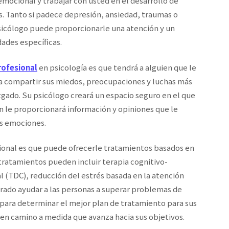
emocional y trabajar con usted en el desarrollo de
s. Tanto si padece depresión, ansiedad, traumas o
sicólogo puede proporcionarle una atención y un
ades específicas.
rofesional
en psicología es que tendrá a alguien que le
ara compartir sus miedos, preocupaciones y luchas más
zgado. Su psicólogo creará un espacio seguro en el que
 le proporcionará información y opiniones que le
us emociones.
sional es que puede ofrecerle tratamientos basados en
tratamientos pueden incluir terapia cognitivo-
l (TDC), reducción del estrés basada en la atención
ado ayudar a las personas a superar problemas de
 para determinar el mejor plan de tratamiento para sus
en camino a medida que avanza hacia sus objetivos.