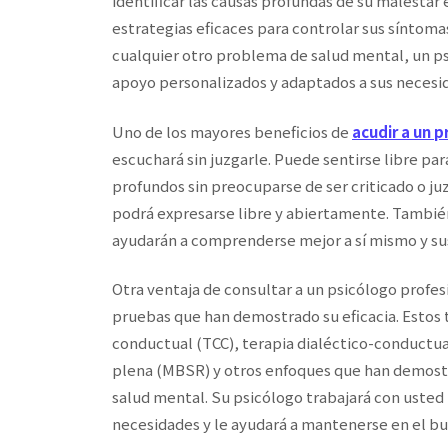
identificar las causas profundas de su malestar 
estrategias eficaces para controlar sus síntoma
cualquier otro problema de salud mental, un p
apoyo personalizados y adaptados a sus necesid
Uno de los mayores beneficios de
acudir a un p
escuchará sin juzgarle. Puede sentirse libre p
profundos sin preocuparse de ser criticado o ju
podrá expresarse libre y abiertamente. También
ayudarán a comprenderse mejor a sí mismo y s
Otra ventaja de consultar a un psicólogo profe
pruebas que han demostrado su eficacia. Estos 
conductual (TCC), terapia dialéctico-conductua
plena (MBSR) y otros enfoques que han demostr
salud mental. Su psicólogo trabajará con usted
necesidades y le ayudará a mantenerse en el bu