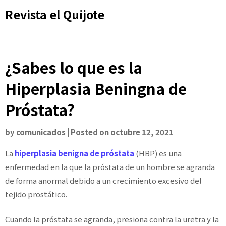
Skip
Revista el Quijote
to
content
¿Sabes lo que es la
Hiperplasia Beningna de
Próstata?
by
comunicados
|
Posted on
octubre 12, 2021
La
hiperplasia benigna de próstata
(HBP) es una
enfermedad en la que la próstata de un hombre se agranda
de forma anormal debido a un crecimiento excesivo del
tejido prostático.
Cuando la próstata se agranda, presiona contra la uretra y la