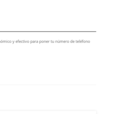
n
n
a
t
)
o
 económico y efectivo para poner tu número de teléfono