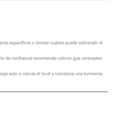
res específicos o limitan cuánto puede sobresalir el
rto de confianza) recomienda colores que contrasten
oja solo si cierras el local y comienza una tormenta,
V
i
P
s
r
i
o