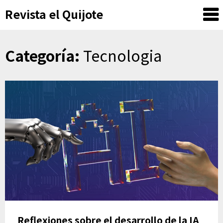
Skip
Revista el Quijote
to
content
Categoría:
Tecnologia
Reflexiones sobre el desarrollo de la IA