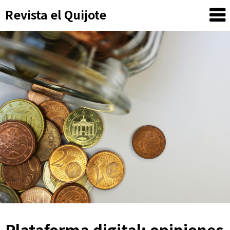
Skip
Revista el Quijote
to
content
Plataforma digital: opiniones