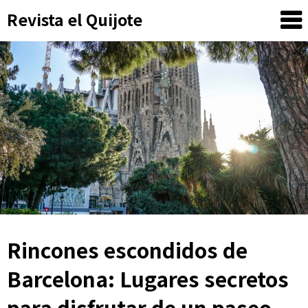
Skip
Revista el Quijote
to
content
Rincones escondidos de
Barcelona: Lugares secretos
para disfrutar de un paseo